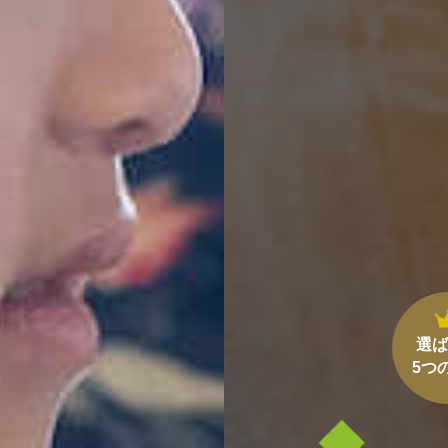
選ば
5つ