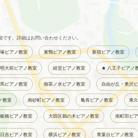
能です。詳細はお問い合わせください。
塚ピアノ教室
巣鴨ピアノ教室
新宿ピアノ教室
明大前ピアノ教室
経堂ピアノ教室
★ 八王子ピアノ
馬ピアノ教室
御茶ノ水ピアノ教室
自由が丘・奥沢
ノ教室
南砂町ピアノ教室
亀有ピアノ教室
東
板橋ピアノ教室
大田区鵜の木ピアノ教室
南町田ピ
日吉ピアノ教室
横浜ピアノ教室
青葉台ピアノ教室