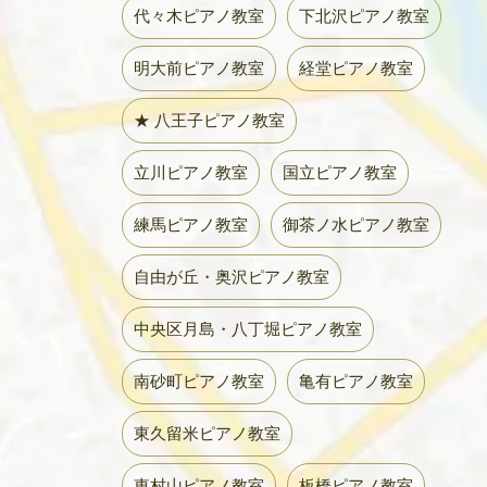
代々木ピアノ教室
下北沢ピアノ教室
明大前ピアノ教室
経堂ピアノ教室
★ 八王子ピアノ教室
立川ピアノ教室
国立ピアノ教室
練馬ピアノ教室
御茶ノ水ピアノ教室
自由が丘・奥沢ピアノ教室
中央区月島・八丁堀ピアノ教室
南砂町ピアノ教室
亀有ピアノ教室
東久留米ピアノ教室
東村山ピアノ教室
板橋ピアノ教室