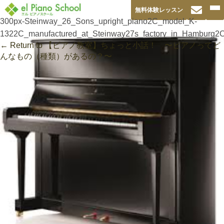
無料体験レッスン
300px-Steinway_26_Sons_upright_piano2C_model_K-
1322C_manufactured_at_Steinway27s_factory_in_Hamburg2
←
Return to 【ピアノ教室】ちょっと小話！ 〜ピアノってど
んなもの（種類）があるの？〜
‹
›